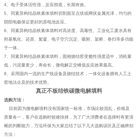
4、电子受体活性强，反应彻底，长期有效。
5、同素异构结晶铁素体填料切割面呈点状或网状金属光泽，均匀的
阴阳电极保证更好的原电池反应。
6、同素异构结晶铁素体填料对高浓度、高毒性、工业化工废水具有
羟基氧化、还原、絮凝、电子空穴沉淀、吸附、架桥、卷扫等多功能
于一体。
7、同素异构结晶铁素体填料，固相烧结窑变脆性强度适中，消耗量
低，污泥量更少，寿命长，微电解正交峰值反应效果最高。
8、采用国内一流的生产线设备及烧结技术，一体化设备拥有人工土
窑地法企及的技术优势。
真正不板结铁碳微电解填料
选购方法：
目前因为微电解填料没有国家统一标准，市场比较混乱，价格及
质量各一，客户在选购时较难抉择，为了广大消费者在选择时有更清
晰的判断能力，万泓环保为大家总结了以下几大选购误区及正确辨别
方法：