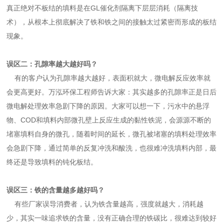
真正绝对不板结的填料是在GL催化剂隔离下层层消耗（隔离技
术），从根本上彻底解决了铁和铁之间的接触太过紧密而形成的板结
现象。
误区二：孔隙率越大越好吗？
有的客户认为孔隙率越大越好，表面积就大，微电解反应效率就
会更高更好。万泓环保工程师告诉大家：其实越多的孔隙率正是日后
微电解处理效率急剧下降的原因。大家可以想一下，污水中的悬浮
物、COD和填料内部微孔壁上反应生成的黏性铁泥，会源源不断的
堵塞填料自身的微孔，随着时间的延长，微孔被堵塞的填料处理效率
会急剧下降，通过简单的反复冲洗和酸洗，也很难冲洗填料内部，最
终还是导致填料的钝化板结。
误区三：铁的含量越多越好吗？
有些厂家误导消费者，认为铁含量越高，强度就越大，消耗越
少，其实一味追求铁的含量，没有正确合理的铁碳比，很难达到较好