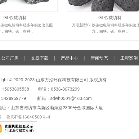
GL铁碳填料
GL铁碳填料
铁碳微电解填料经多年实验改良配
万泓新型GL铁碳微电解填料经多年实验
，由铁、碳、多种...
方，由铁、碳、多种...
公司厂房
|
文章下载
|
产品中心
|
新闻动态
|
工程案例
yright © 2020-2023 山东万泓环保科技有限公司 版权所有
15653605538 电话：0536-8673299
：
3426959779
邮箱：sdwh0501@163.com
地址：山东省潍坊市高新区渤海路2309号金域国际大厦
号：
鲁ICP备16040560号-4