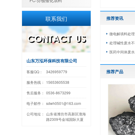
FC-芬顿催化填料
联系我们
推荐资讯
微电解填料处理
处理碱性废水不
医药中间体废水
山东万泓环保科技有限公司
推荐产品
客服QQ：
3426959779
服务热线：
15653605538
售后服务：
0536-8673299
电子邮件：
sdwh0501@163.com
公司地址：
山东省潍坊市高新区渤海
路2309号金域国际大厦