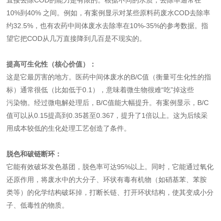
直接去除COD的能力是有限的。根据不同的水质，去除率通常在‌
10%到40%‌ 之间。例如，有案例显示对某些原料药废水COD去除率
约32.5%，也有农药中间体废水去除率在10%-35%的参考数据。指
望它把COD从几万直接降到几百是不现实的。
提高可生化性（核心价值）‌：
这是它最厉害的地方。医药中间体废水的B/C值（衡量可生化性的指
标）通常很低（比如低于0.1），意味着微生物很难“吃”掉这些
污染物。经过微电解处理后，B/C值能‌大幅提升‌。有案例显示，B/C
值可以从0.15提高到0.35甚至0.367，提升了1倍以上。这为后续采
用成本较低的生化处理工艺创造了条件。
脱色和破链断环‌：
它能有效破坏发色基团，脱色率可达95%以上。同时，它能通过氧化
还原作用，将废水中的大分子、环状有毒有机物（如硝基苯、苯胺
类等）的化学结构破坏掉，打断长链、打开环状结构，使其变成小分
子、低毒性的物质。